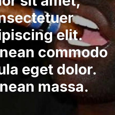
lor sit amet,
nsectetuer
piscing elit.
nean commodo
ula eget dolor.
nean massa.