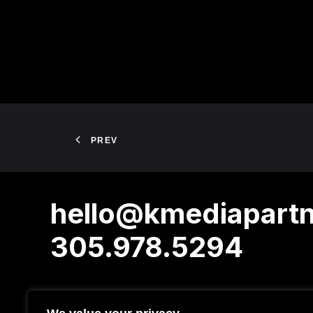
PREV
hello@kmediapart
305.978.5294
6021 SW 95th CT