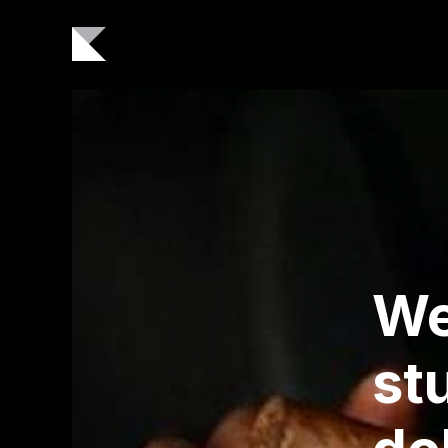
We
st