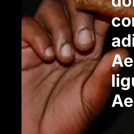
do
co
adi
Ae
lig
Ae